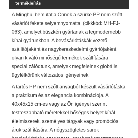
termékleírás
A Minghui bemutatja Önnek a szürke PP nem szőtt
vásárlót fekete selyemnyomattal (cikkkód: MH-FJ-
063), amelyet büszkén gyártanak a legmodernebb
kínai gyárunkban. A bevásárlótáskák vezető
szállítójaként és nagykereskedelmi gyártójaként
olyan kiváló minőségű termékek szállítására
specializálódtunk, amelyek megfelelnek globális
ügyfélkörünk változatos igényeinek.
A tartós PP nem szőtt anyagból készült vásárlótáska
a praktikum és az elegancia kombinációja. A
40x45x15 cm-es vagy az Ön igényei szerint
testreszabható méretekkel bőséges helyet kínál
élelmiszerek, személyes tárgyak vagy promóciós
áruk szállítására. A négyszögletes sarok