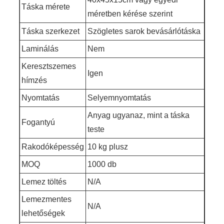
Táska mérete
méretben kérése szerint
Táska szerkezet
Szögletes sarok bevásárlótáska
Laminálás
Nem
Keresztszemes
Igen
hímzés
Nyomtatás
Selyemnyomtatás
Anyag ugyanaz, mint a táska
Fogantyú
teste
Rakodóképesség
10 kg plusz
MOQ
1000 db
Lemez töltés
N/A
Lemezmentes
N/A
lehetőségek