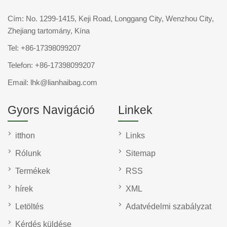
Cím: No. 1299-1415, Keji Road, Longgang City, Wenzhou City,
Zhejiang tartomány, Kína
Tel:
+86-17398099207
Telefon:
+86-17398099207
Email:
lhk@lianhaibag.com
Gyors Navigáció
Linkek
itthon
Links
Rólunk
Sitemap
Termékek
RSS
hírek
XML
Letöltés
Adatvédelmi szabályzat
Kérdés küldése