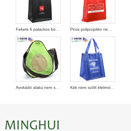
Fekete 6 palackos borostáska elválasztóval
Piros polipropilén nem szőtt összecsukható táska
Avokádó alakú nem szőtt táska
Kék nem szőtt élelmiszerbolt