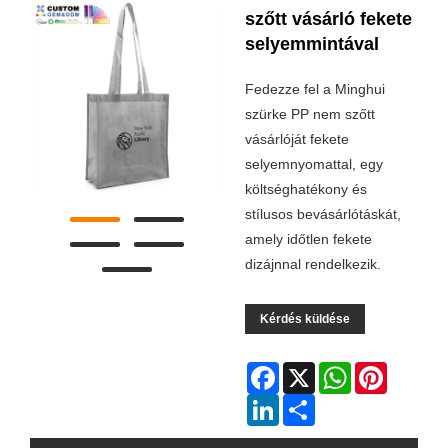
szőtt vásárló fekete
selyemmintával
Fedezze fel a Minghui
szürke PP nem szőtt
vásárlóját fekete
selyemnyomattal, egy
költséghatékony és
stílusos bevásárlótáskát,
amely időtlen fekete
dizájnnal rendelkezik.
Kérdés küldése
Facebook
X
WhatsApp
Pinterest
LinkedIn
Share