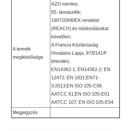
AZO mentes;
65. támaszték;
1907/2006/EK rendelet
(REACH) és módosításokat
követően;
A Francia Köztársaság
A termék
Hivatalos Lapja. 97/0141/F
megfelelősége
értesítés;
EN14362-1; EN14362-2; EN
12472; EN 1811;EN71-
3:2013;EN ISO 105-C06
AATCC 61;EN ISO 105-E01
AATCC 107; EN ISO 105-E04
Megjegyzés