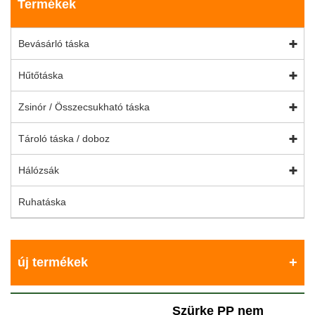
Termékek
Bevásárló táska
Hűtőtáska
Zsinór / Összecsukható táska
Tároló táska / doboz
Hálózsák
Ruhatáska
új termékek
Szürke PP nem