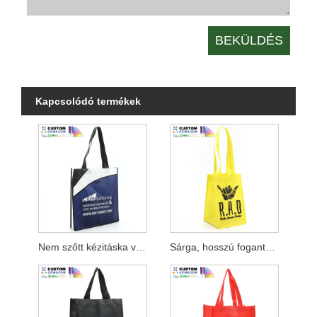
Kapcsolódó termékek
Nem szőtt kézitáska vállalat számára
Sárga, hosszú fogantyús, fekete nyomatú, nem szőtt táska