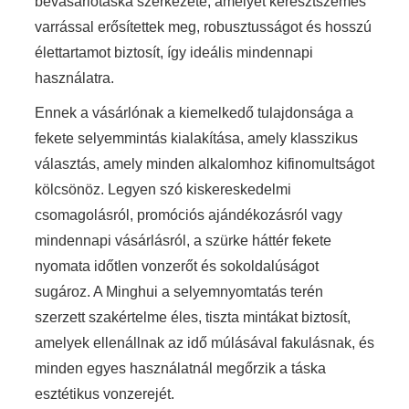
bevásárlótáska szerkezete, amelyet keresztszemes
varrással erősítettek meg, robusztusságot és hosszú
élettartamot biztosít, így ideális mindennapi
használatra.
Ennek a vásárlónak a kiemelkedő tulajdonsága a
fekete selyemmintás kialakítása, amely klasszikus
választás, amely minden alkalomhoz kifinomultságot
kölcsönöz. Legyen szó kiskereskedelmi
csomagolásról, promóciós ajándékozásról vagy
mindennapi vásárlásról, a szürke háttér fekete
nyomata időtlen vonzerőt és sokoldalúságot
sugároz. A Minghui a selyemnyomtatás terén
szerzett szakértelme éles, tiszta mintákat biztosít,
amelyek ellenállnak az idő múlásával fakulásnak, és
minden egyes használatnál megőrzik a táska
esztétikus vonzerejét.