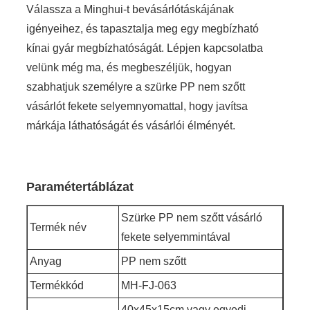
Válassza a Minghui-t bevásárlótáskájának
igényeihez, és tapasztalja meg egy megbízható
kínai gyár megbízhatóságát. Lépjen kapcsolatba
velünk még ma, és megbeszéljük, hogyan
szabhatjuk személyre a szürke PP nem szőtt
vásárlót fekete selyemnyomattal, hogy javítsa
márkája láthatóságát és vásárlói élményét.
Paramétertáblázat
Szürke PP nem szőtt vásárló
Termék név
fekete selyemmintával
Anyag
PP nem szőtt
Termékkód
MH-FJ-063
40x45x15cm vagy egyedi