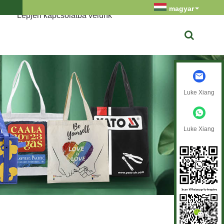
magyar
Lépjen kapcsolatba velünk
Luke Xiang
Luke Xiang