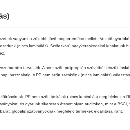
ás)
ezettek vagyunk a zöldebb jövő megteremtése mellett. Vezető gyártóként
odunk (nincs laminálás). Széleskörű nagykereskedelmi kínálatunk bizto
ez.
ezetbarátra tervezték. A nem szőtt polipropilén szövetből készült tásk
napi használatig. A PP nem szőtt zacskóink (nincs laminálás) választá
 előírásoknak. PP nem szőtt táskáink (nincs laminálás) megfelelnek 
ányokat, és gyárunk sikeresen átesett olyan auditokon, mint a BSCI, 
arát, globális szabványoknak megfelelő termékek előállítása iránt.