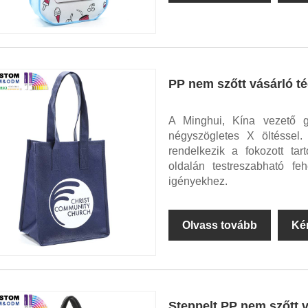
PP nem szőtt vásárló té
A Minghui, Kína vezető g
négyszögletes X öltéssel
rendelkezik a fokozott ta
oldalán testreszabható fe
igényekhez.
Olvass tovább
Ké
Steppelt PP nem szőtt 