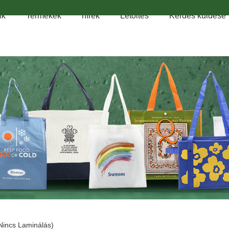
nk
Termékek
hírek
Letöltés
Kérdés küldése
nincs Laminálás)