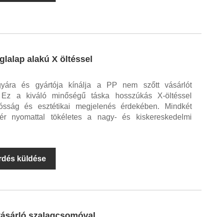
glalap alakú X öltéssel
yára és gyártója kínálja a PP nem szőtt vásárlót
. Ez a kiváló minőségű táska hosszúkás X-öltéssel
rtósság és esztétikai megjelenés érdekében. Mindkét
hér nyomattal tökéletes a nagy- és kiskereskedelmi
rdés küldése
vásárló szalagcsomóval