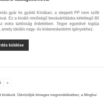
riás gyár és gyártó Kínában, a steppelt PP nem szőtt
óval. Ez a kiváló minőségű bevásárlótáska kétrétegű 80
az extra tartósság érdekében. Tegye egyedivé logója
amely ideális nagy- és kiskereskedelmi igényekhez.
rdés küldése
4
>
kat kínálunk. Üdvözöljük tömeges megrendelésében, a Minghui