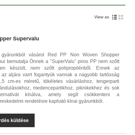
View as
opper Supervalu
y gyárunkból vásárol Red PP Non Woven Shopper
hui bemutatja Önnek a "SuperValu" piros PP nem szőtt
űen készült, nem szőtt polipropilénből. Ennek az
 az aljára varrt fogantyúk vannak a nagyobb tartósság
 cm-es méretű, tökéletes vásárláshoz, tengerparti
rándulásokhoz, medencepartikhoz, piknikekhez és sok
ternatívát kínálva, amely segít csökkenteni a
eskedelmi rendelésre kapható kínai gyárunkból.
rdés küldése