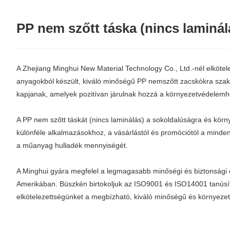
PP nem szőtt táska (nincs laminál
A Zhejiang Minghui New Material Technology Co., Ltd.-nél elkötel
anyagokból készült, kiváló minőségű PP nemszőtt zacskókra szakos
kapjanak, amelyek pozitívan járulnak hozzá a környezetvédelemh
A PP nem szőtt táskát (nincs laminálás) a sokoldalúságra és körny
különféle alkalmazásokhoz, a vásárlástól és promóciótól a minden
a műanyag hulladék mennyiségét.
A Minghui gyára megfelel a legmagasabb minőségi és biztonsági
Amerikában. Büszkén birtokoljuk az ISO9001 és ISO14001 tanúsítv
elkötelezettségünket a megbízható, kiváló minőségű és környezetb