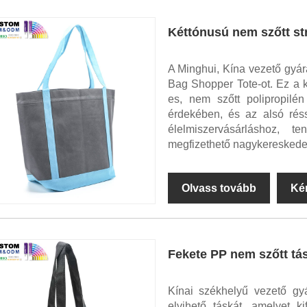
Kéttónusú nem szőtt st
A Minghui, Kína vezető gyá
Bag Shopper Tote-ot. Ez a 
es, nem szőtt polipropilén
érdekében, és az alsó réss
élelmiszervásárláshoz, t
megfizethető nagykereskede
Olvass tovább
Ké
Fekete PP nem szőtt tá
Kínai székhelyű vezető gy
elvihető táskát, amelyet ki