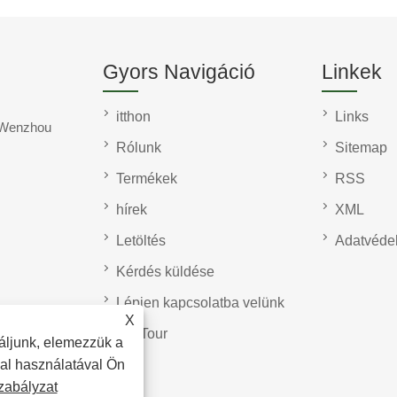
Gyors Navigáció
Linkek
itthon
Links
, Wenzhou
Rólunk
Sitemap
Termékek
RSS
hírek
XML
Letöltés
Adatvédel
Kérdés küldése
Lépjen kapcsolatba velünk
X
VR Tour
áljunk, elemezzük a
dal használatával Ön
zabályzat