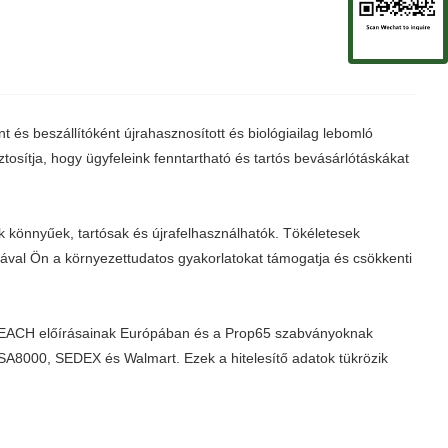
 és beszállítóként újrahasznosított és biológiailag lebomló
sítja, hogy ügyfeleink fenntartható és tartós bevásárlótáskákat
ák könnyűek, tartósak és újrafelhasználhatók. Tökéletesek
sával Ön a környezettudatos gyakorlatokat támogatja és csökkenti
a REACH előírásainak Európában és a Prop65 szabványoknak
SA8000, SEDEX és Walmart. Ezek a hitelesítő adatok tükrözik