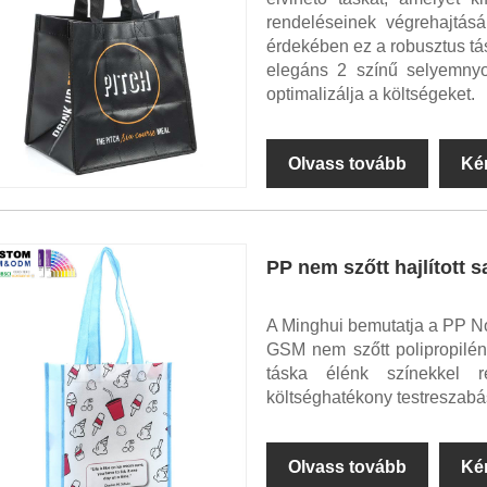
rendeléseinek végrehajtásá
érdekében ez a robusztus tás
elegáns 2 színű selyemny
optimalizálja a költségeket.
Olvass tovább
Ké
PP nem szőtt hajlított 
A Minghui bemutatja a PP N
GSM nem szőtt polipropilénb
táska élénk színekkel r
költséghatékony testreszabá
Olvass tovább
Ké