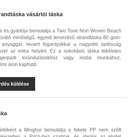
randtáska vásárlói táska
ra és gyártója bemutatja a Two Tone Non Woven Beach
kiváló minőségű, egyedi tervezésű strandtáska 80 gsm-
 anyaggal, levarrt fogantyúkkal a nagyobb tartósság
zel az extra helyért. Ez a sokoldalú táska tökéletes
engerparti kirándulásokhoz vagy irodai munkához,
lmi áron kapható.
rdés küldése
ska
ártóként a Minghui bemutatja a fekete PP nem szőtt
fejezetten a Pitch-hez szabtak, és ideális az elvitel