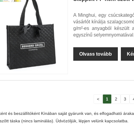
A Minghui, egy csúcskategó
vásárlót kínálja szalagcsom
g/m²-es anyagból készült 
egyszínű selyemnyomatával, 
Olvass tovább
Ké
<
1
2
3
ként és beszállítóként Kínában saját gyárunk van, és elfogadható ára
zőtt táska (nincs laminálás). Üdvözöljük, lépjen velünk kapcsolatba.