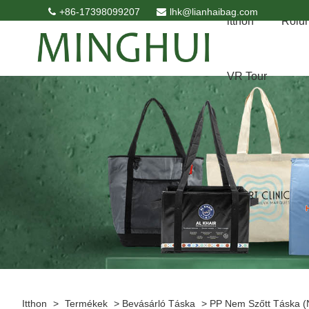
+86-17398099207
lhk@lianhaibag.com
itthon
Rólu
VR Tour
Itthon
>
Termékek
>
Bevásárló Táska
>
PP Nem Szőtt Táska (