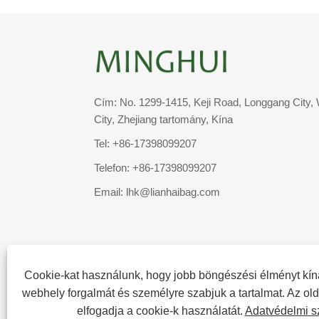
Cím: No. 1299-1415, Keji Road, Longgang City
City, Zhejiang tartomány, Kína
Tel:
+86-17398099207
Telefon:
+86-17398099207
Email:
lhk@lianhaibag.com
Cookie-kat használunk, hogy jobb böngészési élményt kín
webhely forgalmát és személyre szabjuk a tartalmat. Az ol
elfogadja a cookie-k használatát.
Adatvédelmi s