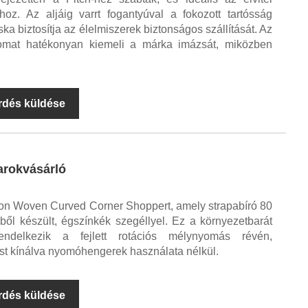
hoz. Az aljáig varrt fogantyúval a fokozott tartósság
ka biztosítja az élelmiszerek biztonságos szállítását. Az
omat hatékonyan kiemeli a márka imázsát, miközben
rdés küldése
sarokvásárló
on Woven Curved Corner Shoppert, amely strapabíró 80
ől készült, égszínkék szegéllyel. Ez a környezetbarát
endelkezik a fejlett rotációs mélynyomás révén,
st kínálva nyomóhengerek használata nélkül.
rdés küldése