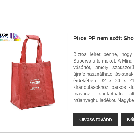
Piros PP nem szőtt Sh
Biztos lehet benne, hog
Supervalu terméket. A Ming
vásárlót, amely szakszer
újrafelhasználható táskának
érdekében. 32 x 34 x 21,5
kirándulásokhoz, parkos ki
máshoz, fenntartható al
műanyaghulladékot. Nagyker
Olvass tovább
Ké