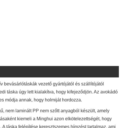
 bevásárlótáskák vezető gyártójától és szállítójától
di táska úgy lett kialakítva, hogy kifejeződjön. Az avokádó
tes módja annak, hogy holmiját hordozza.
ű, nem laminált PP nem szőtt anyagból készült, amely
tásaként kiemeli a Minghui azon elkötelezettségét, hogy
 A táska felépítése keresztszemes hímzést tartalmaz, ami