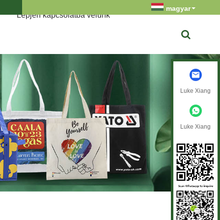
magyar
Lépjen kapcsolatba velünk
Luke Xiang
Luke Xiang