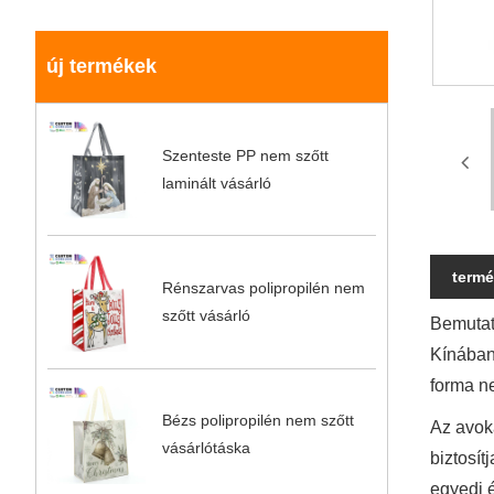
új termékek
Szenteste PP nem szőtt
laminált vásárló
termé
Rénszarvas polipropilén nem
szőtt vásárló
Bemutatj
Kínában.
forma n
Bézs polipropilén nem szőtt
Az avok
vásárlótáska
biztosít
egyedi 