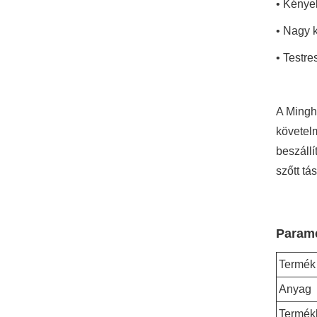
• Kénye
• Nagy k
• Testr
A Minghu
követelm
beszáll
szőtt tá
Paramé
Termék
Anyag
Termék