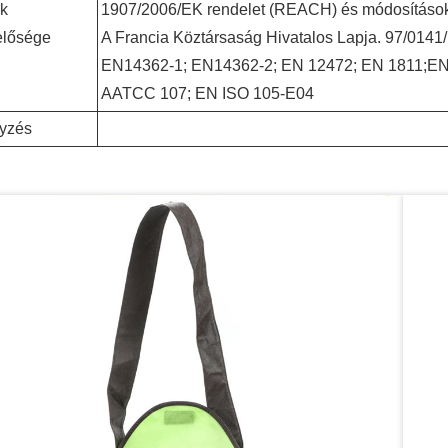
ék
1907/2006/EK rendelet (REACH) és módosítások
elősége
A Francia Köztársaság Hivatalos Lapja. 97/0141/F
EN14362-1; EN14362-2; EN 12472; EN 1811;E
AATCC 107; EN ISO 105-E04
yzés