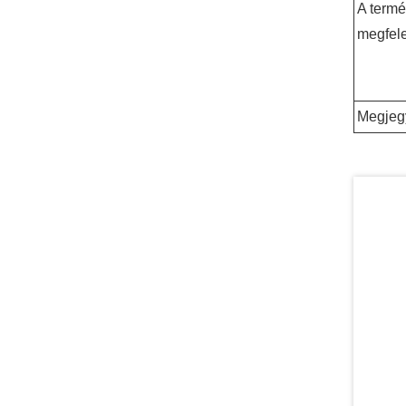
A term
megfel
Megjeg