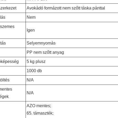
szerkezet
Avokádó formázott nem szőtt táska pánttal
lás
Nem
tszemes
Igen
tás
Selyemnyomás
PP nem szőtt anyag
képesség
5 kg plusz
1000 db
öltés
N/A
mentes
N/A
ségek
AZO mentes;
65. támaszték;