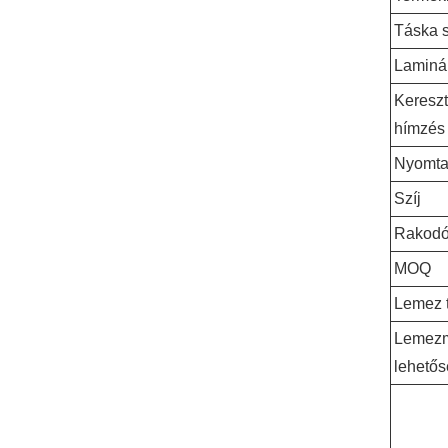
Táska 
Laminá
Keresz
hímzés
Nyomta
Szíj
Rakodó
MOQ
Lemez t
Lemez
lehető