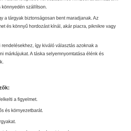
is könnyedén szállítson.
ogy a tárgyak biztonságosan bent maradjanak. Az
t és könnyű hordozást kínál, akár piacra, piknikre vagy
 rendelésekhez, így kiváló választás azoknak a
ni márkájukat. A táska selyemnyomtatása élénk és
k.
zők:
lkelti a figyelmet.
ős és környezetbarát.
rgyakat.