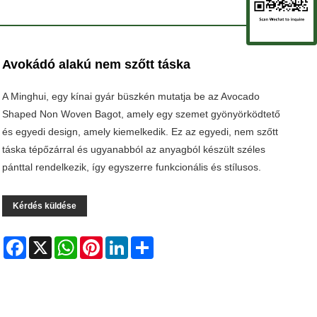
Avokádó alakú nem szőtt táska
A Minghui, egy kínai gyár büszkén mutatja be az Avocado
Shaped Non Woven Bagot, amely egy szemet gyönyörködtető
és egyedi design, amely kiemelkedik. Ez az egyedi, nem szőtt
táska tépőzárral és ugyanabból az anyagból készült széles
pánttal rendelkezik, így egyszerre funkcionális és stílusos.
Kérdés küldése
Facebook
X
WhatsApp
Pinterest
LinkedIn
Share