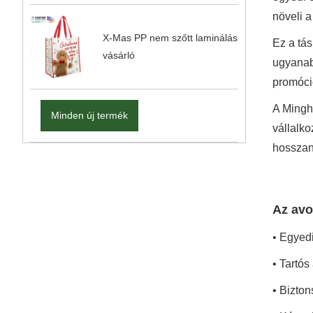
növeli a
X-Mas PP nem szőtt laminálás
Ez a tá
vásárló
ugyanab
promóci
A Mingh
Minden új termék
vállalk
hosszan 
Az avo
• Egyedi
• Tartós
• Bizton