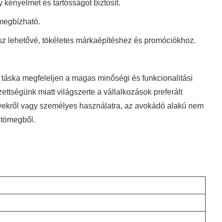
kényelmet és tartósságot biztosít.
 megbízható.
esz lehetővé, tökéletes márkaépítéshez és promóciókhoz.
n táska megfeleljen a magas minőségi és funkcionalitási
ttségünk miatt világszerte a vállalkozások preferált
yekről vagy személyes használatra, az avokádó alakú nem
a tömegből.