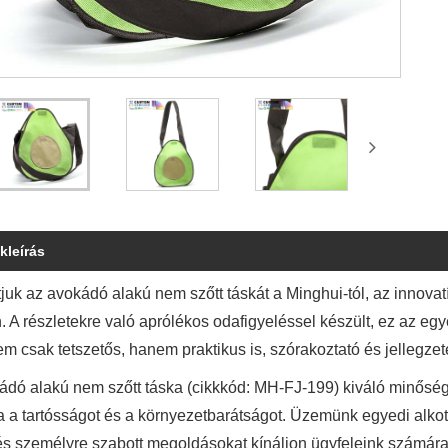
kleírás
uk az avokádó alakú nem szőtt táskát a Minghui-tól, az innovatív
 A részletekre való aprólékos odafigyeléssel készült, ez az egye
em csak tetszetős, hanem praktikus is, szórakoztató és jellegze
ádó alakú nem szőtt táska (cikkkód: MH-FJ-199) kiváló minőség
ja a tartósságot és a környezetbarátságot. Üzemünk egyedi alko
és személyre szabott megoldásokat kínáljon ügyfeleink számára.