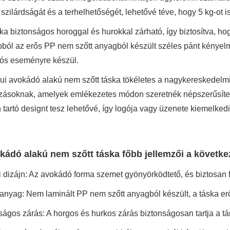
 szilárdságát és a terhelhetőségét, lehetővé téve, hogy 5 kg-ot 
ska biztonságos horoggal és hurokkal zárható, így biztosítva, h
ból az erős PP nem szőtt anyagból készült széles pánt kényelme
ós eseményre készül.
ui avokádó alakú nem szőtt táska tökéletes a nagykereskedelmi
ozásoknak, amelyek emlékezetes módon szeretnék népszerűsíte
tartó designt tesz lehetővé, így logója vagy üzenete kiemelkedi
kádó alakú nem szőtt táska főbb jellemzői a követke
 dizájn: Az avokádó forma szemet gyönyörködtető, és biztosan fe
 anyag: Nem laminált PP nem szőtt anyagból készült, a táska er
ságos zárás: A horgos és hurkos zárás biztonságosan tartja a tá