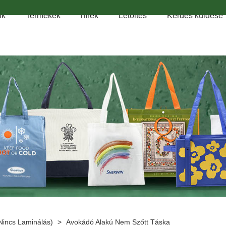
nk
Termékek
hírek
Letöltés
Kérdés küldése
nincs Laminálás)
>
Avokádó Alakú Nem Szőtt Táska