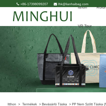
+86-17398099207
lhk@lianhaibag.com
itthon
Rólu
VR Tour
Itthon
>
Termékek
>
Bevásárló Táska
>
PP Nem Szőtt Táska (