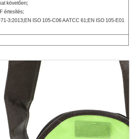
at követően;
 értesítés;
N71-3:2013;EN ISO 105-C06 AATCC 61;EN ISO 105-E01