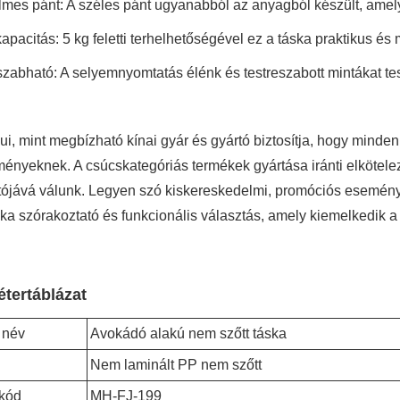
lmes pánt: A széles pánt ugyanabból az anyagból készült, amely 
apacitás: 5 kg feletti terhelhetőségével ez a táska praktikus és
eszabható: A selyemnyomtatás élénk és testreszabott mintákat t
i, mint megbízható kínai gyár és gyártó biztosítja, hogy minde
ényeknek. A csúcskategóriás termékek gyártása iránti elköteleze
ítójává válunk. Legyen szó kiskereskedelmi, promóciós esemén
ska szórakoztató és funkcionális választás, amely kiemelkedik 
tertáblázat
 név
Avokádó alakú nem szőtt táska
Nem laminált PP nem szőtt
kód
MH-FJ-199