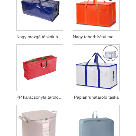
Nagy mozgó táskák hátizsák pántokkal
Nagy teherbírású mozgótáska
PP karácsonyfa tároló táska
Paplanruhatároló táska