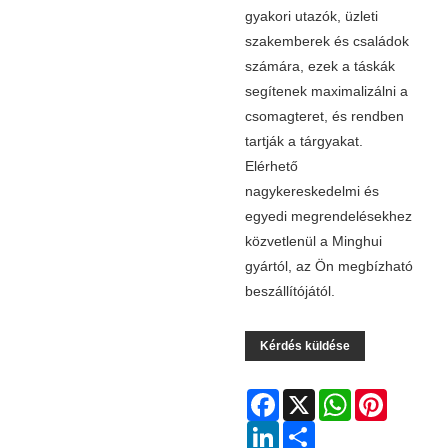
gyakori utazók, üzleti
szakemberek és családok
számára, ezek a táskák
segítenek maximalizálni a
csomagteret, és rendben
tartják a tárgyakat.
Elérhető
nagykereskedelmi és
egyedi megrendelésekhez
közvetlenül a Minghui
gyártól, az Ön megbízható
beszállítójától.
Kérdés küldése
Facebook
X
WhatsApp
Pinterest
LinkedIn
Share