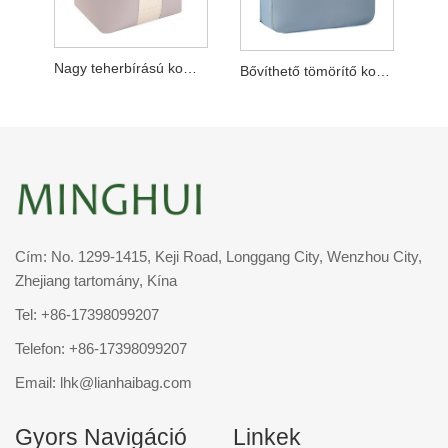
Nagy teherbírású kompressziós tárolótáskák
Bővíthető tömörítő kockák
Cím: No. 1299-1415, Keji Road, Longgang City, Wenzhou City,
Zhejiang tartomány, Kína
Tel:
+86-17398099207
Telefon:
+86-17398099207
Email:
lhk@lianhaibag.com
Gyors Navigáció
Linkek