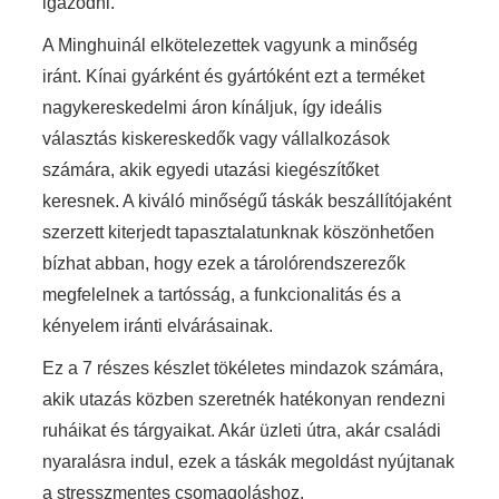
igazodni.
A Minghuinál elkötelezettek vagyunk a minőség
iránt. Kínai gyárként és gyártóként ezt a terméket
nagykereskedelmi áron kínáljuk, így ideális
választás kiskereskedők vagy vállalkozások
számára, akik egyedi utazási kiegészítőket
keresnek. A kiváló minőségű táskák beszállítójaként
szerzett kiterjedt tapasztalatunknak köszönhetően
bízhat abban, hogy ezek a tárolórendszerezők
megfelelnek a tartósság, a funkcionalitás és a
kényelem iránti elvárásainak.
Ez a 7 részes készlet tökéletes mindazok számára,
akik utazás közben szeretnék hatékonyan rendezni
ruháikat és tárgyaikat. Akár üzleti útra, akár családi
nyaralásra indul, ezek a táskák megoldást nyújtanak
a stresszmentes csomagoláshoz.