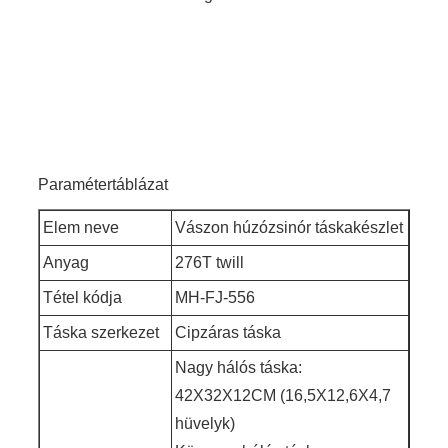
Paramétertáblázat
Elem neve
Vászon húzózsinór táskakészlet
Anyag
276T twill
Tétel kódja
MH-FJ-556
Táska szerkezet
Cipzáras táska
Nagy hálós táska:
42X32X12CM (16,5X12,6X4,7
hüvelyk)