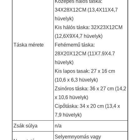
Közepes hálós táska:
34X28X12CM (13,4X11X4,7
hüvelyk)
Kis hálós táska: 32X23X12CM
(12,6X9X4,7 hüvelyk)
Táska mérete
Fehérnemű táska:
28X20X12CM (11X7.9X4.7
hüvelyk)
Kis lapos tasak: 27 x 16 cm
(10,6 x 6,3 hüvelyk)
Zsinóros táska: 36 x 27 cm (14,2
x 10,6 hüvelyk)
Cipőtáska: 34 x 20 cm (13,4 x
7,9 hüvelyk)
Zsák súlya
n/a
Selyemnyomás vagy