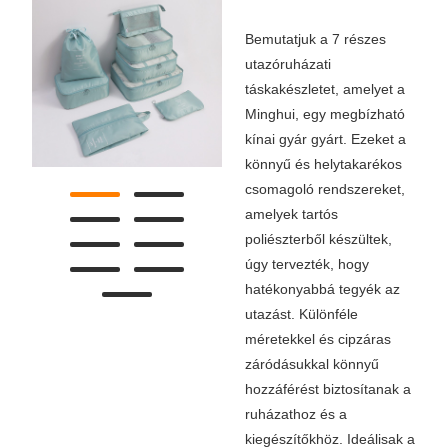
Bemutatjuk a 7 részes
utazóruházati
táskakészletet, amelyet a
Minghui, egy megbízható
kínai gyár gyárt. Ezeket a
könnyű és helytakarékos
csomagoló rendszereket,
amelyek tartós
poliészterből készültek,
úgy tervezték, hogy
hatékonyabbá tegyék az
utazást. Különféle
méretekkel és cipzáras
záródásukkal könnyű
hozzáférést biztosítanak a
ruházathoz és a
kiegészítőkhöz. Ideálisak a