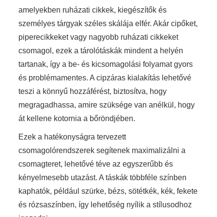
amelyekben ruházati cikkek, kiegészítők és
személyes tárgyak széles skálája elfér. Akár cipőket,
piperecikkeket vagy nagyobb ruházati cikkeket
csomagol, ezek a tárolótáskák mindent a helyén
tartanak, így a be- és kicsomagolási folyamat gyors
és problémamentes. A cipzáras kialakítás lehetővé
teszi a könnyű hozzáférést, biztosítva, hogy
megragadhassa, amire szüksége van anélkül, hogy
át kellene kotornia a bőröndjében.
Ezek a hatékonyságra tervezett
csomagolórendszerek segítenek maximalizálni a
csomagteret, lehetővé téve az egyszerűbb és
kényelmesebb utazást. A táskák többféle színben
kaphatók, például szürke, bézs, sötétkék, kék, fekete
és rózsaszínben, így lehetőség nyílik a stílusodhoz