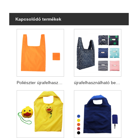
Kapcsolódó termékek
Poliészter újrafelhasználható összecsukható élelmiszer-táskák
újrafelhasználható bevásárlótáska összecsukható tasakkal