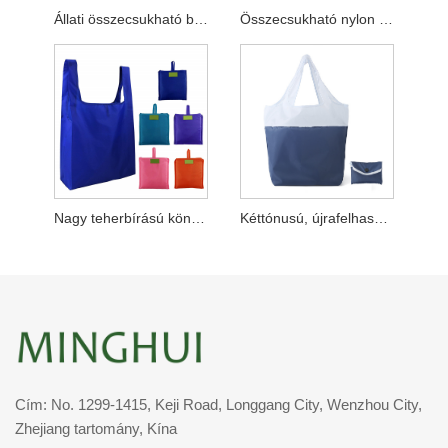
Állati összecsukható bevásárlótáska
Összecsukható nylon bevásárlótáska kampóval
Nagy teherbírású könnyű összecsukható táska
Kéttónusú, újrafelhasználható összecsukható élelmiszerbolt
Cím: No. 1299-1415, Keji Road, Longgang City, Wenzhou City,
Zhejiang tartomány, Kína