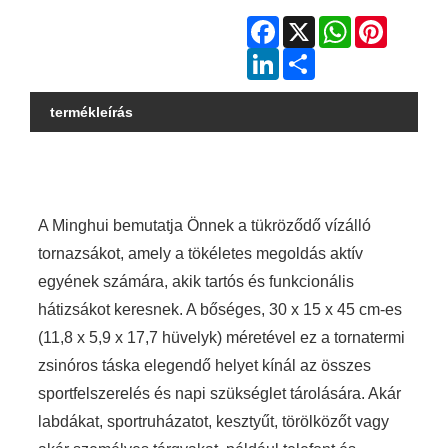
Facebook
X
WhatsApp
Pinterest
LinkedIn
Share
termékleírás
A Minghui bemutatja Önnek a tükröződő vízálló
tornazsákot, amely a tökéletes megoldás aktív
egyének számára, akik tartós és funkcionális
hátizsákot keresnek. A bőséges, 30 x 15 x 45 cm-es
(11,8 x 5,9 x 17,7 hüvelyk) méretével ez a tornatermi
zsinóros táska elegendő helyet kínál az összes
sportfelszerelés és napi szükséglet tárolására. Akár
labdákat, sportruházatot, kesztyűt, törölközőt vagy