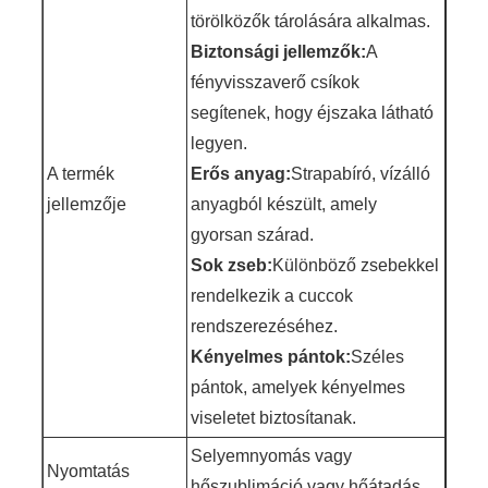
törölközők tárolására alkalmas.
Biztonsági jellemzők:
A
fényvisszaverő csíkok
segítenek, hogy éjszaka látható
legyen.
A termék
Erős anyag:
Strapabíró, vízálló
jellemzője
anyagból készült, amely
gyorsan szárad.
Sok zseb:
Különböző zsebekkel
rendelkezik a cuccok
rendszerezéséhez.
Kényelmes pántok:
Széles
pántok, amelyek kényelmes
viseletet biztosítanak.
Selyemnyomás vagy
Nyomtatás
hőszublimáció vagy hőátadás