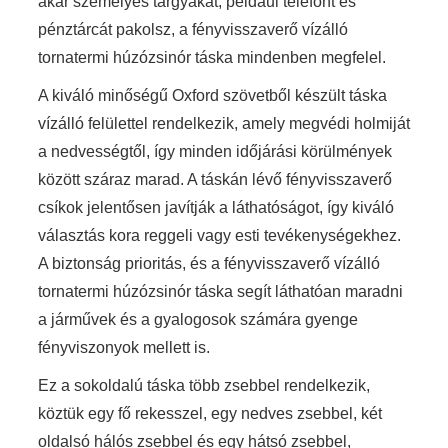
akár személyes tárgyakat, például telefont és
pénztárcát pakolsz, a fényvisszaverő vízálló
tornatermi húzózsinór táska mindenben megfelel.
A kiváló minőségű Oxford szövetből készült táska
vízálló felülettel rendelkezik, amely megvédi holmiját
a nedvességtől, így minden időjárási körülmények
között száraz marad. A táskán lévő fényvisszaverő
csíkok jelentősen javítják a láthatóságot, így kiváló
választás kora reggeli vagy esti tevékenységekhez.
A biztonság prioritás, és a fényvisszaverő vízálló
tornatermi húzózsinór táska segít láthatóan maradni
a járművek és a gyalogosok számára gyenge
fényviszonyok mellett is.
Ez a sokoldalú táska több zsebbel rendelkezik,
köztük egy fő rekesszel, egy nedves zsebbel, két
oldalsó hálós zsebbel és egy hátsó zsebbel,