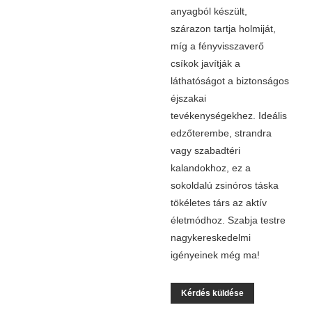
anyagból készült,
szárazon tartja holmiját,
míg a fényvisszaverő
csíkok javítják a
láthatóságot a biztonságos
éjszakai
tevékenységekhez. Ideális
edzőterembe, strandra
vagy szabadtéri
kalandokhoz, ez a
sokoldalú zsinóros táska
tökéletes társ az aktív
életmódhoz. Szabja testre
nagykereskedelmi
igényeinek még ma!
Kérdés küldése