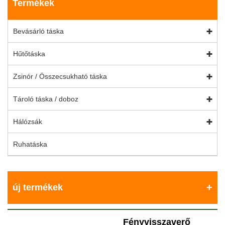
Termékek
Bevásárló táska
Hűtőtáska
Zsinór / Összecsukható táska
Tároló táska / doboz
Hálózsák
Ruhatáska
új termékek
Fényvisszaverő