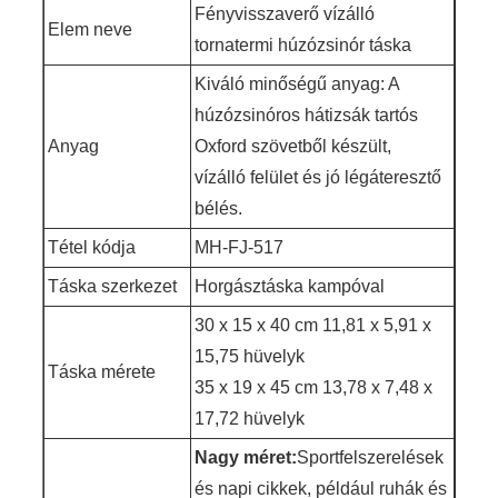
Fényvisszaverő vízálló
Elem neve
tornatermi húzózsinór táska
Kiváló minőségű anyag: A
húzózsinóros hátizsák tartós
Anyag
Oxford szövetből készült,
vízálló felület és jó légáteresztő
bélés.
Tétel kódja
MH-FJ-517
Táska szerkezet
Horgásztáska kampóval
30 x 15 x 40 cm 11,81 x 5,91 x
15,75 hüvelyk
Táska mérete
35 x 19 x 45 cm 13,78 x 7,48 x
17,72 hüvelyk
Nagy méret:
Sportfelszerelések
és napi cikkek, például ruhák és