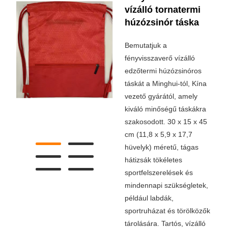
vízálló tornatermi
húzózsinór táska
Bemutatjuk a
fényvisszaverő vízálló
edzőtermi húzózsinóros
táskát a Minghui-tól, Kína
vezető gyárától, amely
kiváló minőségű táskákra
szakosodott. 30 x 15 x 45
cm (11,8 x 5,9 x 17,7
hüvelyk) méretű, tágas
hátizsák tökéletes
sportfelszerelések és
mindennapi szükségletek,
például labdák,
sportruházat és törölközők
tárolására. Tartós, vízálló