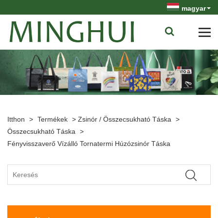
magyar
Itthon
>
Termékek
>
Zsinór / Összecsukható Táska
>
Összecsukható Táska
>
Fényvisszaverő Vízálló Tornatermi Húzózsinór Táska