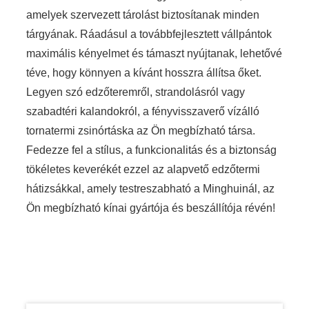
amelyek szervezett tárolást biztosítanak minden
tárgyának. Ráadásul a továbbfejlesztett vállpántok
maximális kényelmet és támaszt nyújtanak, lehetővé
téve, hogy könnyen a kívánt hosszra állítsa őket.
Legyen szó edzőteremről, strandolásról vagy
szabadtéri kalandokról, a fényvisszaverő vízálló
tornatermi zsinórtáska az Ön megbízható társa.
Fedezze fel a stílus, a funkcionalitás és a biztonság
tökéletes keverékét ezzel az alapvető edzőtermi
hátizsákkal, amely testreszabható a Minghuinál, az
Ön megbízható kínai gyártója és beszállítója révén!