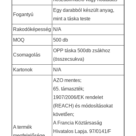
Egy darabból készült anyag,
Fogantyú
mint a táska teste
Rakodóképesség
N/A
MOQ
500 db
OPP táska 500db zsákhoz
Csomagolás
(összecsukva)
Kartonok
N/A
AZO mentes;
65. támaszték;
1907/2006/EK rendelet
(REACH) és módosításokat
követően;
A Francia Köztársaság
A termék
Hivatalos Lapja. 97/0141/F
megfelelősége