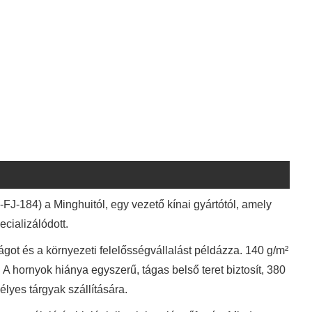
J-184) a Minghuitól, egy vezető kínai gyártótól, amely
cializálódott.
ot és a környezeti felelősségvállalást példázza. 140 g/m²
A hornyok hiánya egyszerű, tágas belső teret biztosít, 380
yes tárgyak szállítására.