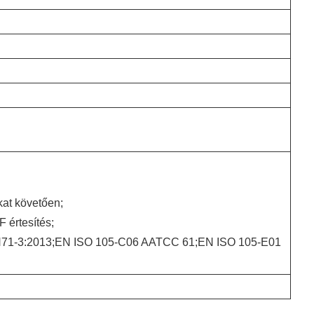
at követően;
 értesítés;
N71-3:2013;EN ISO 105-C06 AATCC 61;EN ISO 105-E01