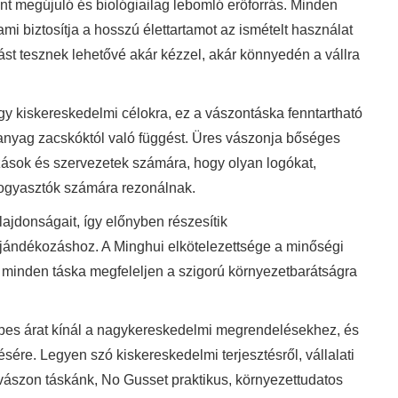
int megújuló és biológiailag lebomló erőforrás. Minden
mi biztosítja a hosszú élettartamot az ismételt használat
t tesznek lehetővé akár kézzel, akár könnyedén a vállra
 kiskereskedelmi célokra, ez a vászontáska fenntartható
űanyag zacskóktól való függést. Üres vászonja bőséges
ozások és szervezetek számára, hogy olyan logókat,
fogyasztók számára rezonálnak.
lajdonságait, így előnyben részesítik
ajándékozáshoz. A Minghui elkötelezettsége a minőségi
ogy minden táska megfeleljen a szigorú környezetbarátságra
épes árat kínál a nagykereskedelmi megrendelésekhez, és
ésére. Legyen szó kiskereskedelmi terjesztésről, vállalati
ászon táskánk, No Gusset praktikus, környezettudatos