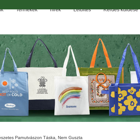
nk
Termékek
hírek
Letöltés
Kérdés küldése
szetes Pamutvászon Táska, Nem Guszta