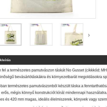
kleírás
 fel a természetes pamutvászon táskát No Gusset (cikkkód: MH-F
minőségű bevásárlótáskákra és környezetbarát megoldásokra spe
ban természetes pamutvászonból készült táska a fenntarthatóság
 erős, mégis könnyű konstrukciót kínál mindennapi használatra. 
es és 420 mm magas, ideális élelmiszerek, könyvek vagy személ