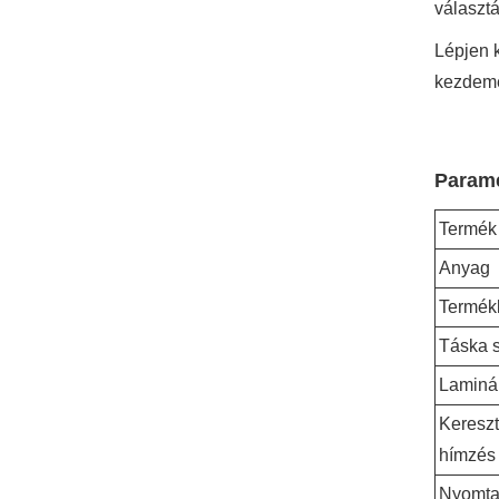
választ
Lépjen 
kezdemé
Paramé
Termék
Anyag
Termék
Táska 
Laminá
Keresz
hímzés
Nyomta