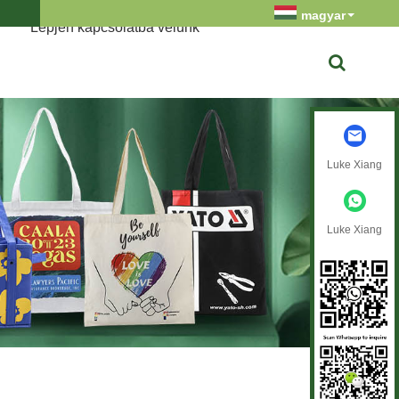
magyar
Lépjen kapcsolatba velünk
Luke Xiang
Luke Xiang