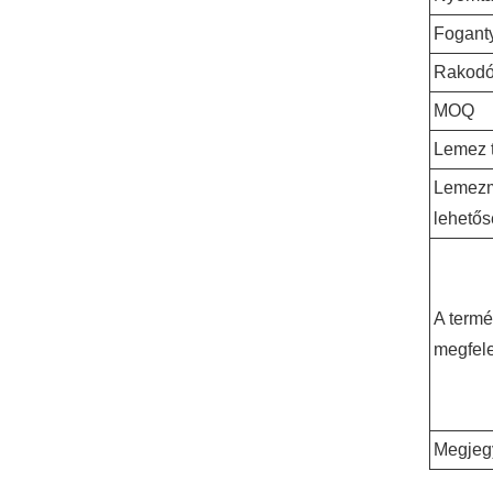
Fogant
Rakodó
MOQ
Lemez t
Lemez
lehető
A term
megfel
Megjeg