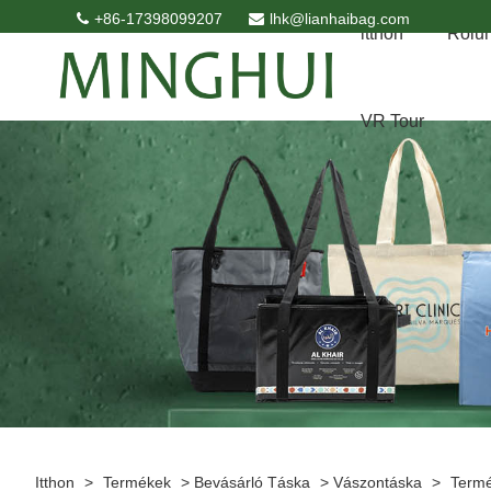
+86-17398099207
lhk@lianhaibag.com
itthon
Rólu
VR Tour
Itthon
>
Termékek
>
Bevásárló Táska
>
Vászontáska
>
Termé