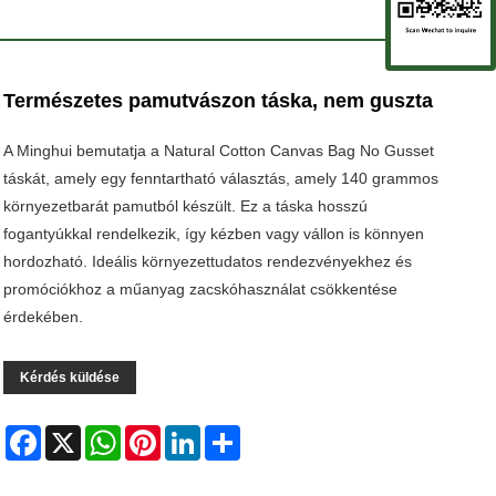
Természetes pamutvászon táska, nem guszta
A Minghui bemutatja a Natural Cotton Canvas Bag No Gusset
táskát, amely egy fenntartható választás, amely 140 grammos
környezetbarát pamutból készült. Ez a táska hosszú
fogantyúkkal rendelkezik, így kézben vagy vállon is könnyen
hordozható. Ideális környezettudatos rendezvényekhez és
promóciókhoz a műanyag zacskóhasználat csökkentése
érdekében.
Kérdés küldése
Facebook
X
WhatsApp
Pinterest
LinkedIn
Share