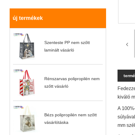
új termékek
Szenteste PP nem szőtt
laminált vásárló
termé
Rénszarvas polipropilén nem
szőtt vásárló
Fedezze
kiváló 
A 100%-
Bézs polipropilén nem szőtt
súlyával
vásárlótáska
mm szél