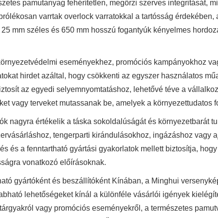
zetes pamutanyag fehérítetlen, megőrzi szerves integritását, m
prólékosan varrtak overlock varratokkal a tartósság érdekében, a
A 25 mm széles és 650 mm hosszú fogantyúk kényelmes hordozás
.
 környezetvédelmi eseményekhez, promóciós kampányokhoz vagy
atokat hirdet azáltal, hogy csökkenti az egyszer használatos m
biztosít az egyedi selyemnyomtatáshoz, lehetővé téve a vállalk
ket vagy terveket mutassanak be, amelyek a környezettudatos 
ók nagyra értékelik a táska sokoldalúságát és környezetbarát tu
zervásárláshoz, tengerparti kirándulásokhoz, ingázáshoz vagy 
zés és a fenntartható gyártási gyakorlatok mellett biztosítja, h
ósságra vonatkozó előírásoknak.
ató gyártóként és beszállítóként Kínában, a Minghui versenyk
abható lehetőségeket kínál a különféle vásárlói igények kielégít
tárgyakról vagy promóciós eseményekről, a természetes pamutv