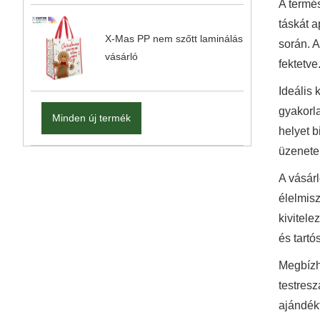
A termés
táskát a
X-Mas PP nem szőtt laminálás
során. 
vásárló
fektetve
Ideális
gyakorl
Minden új termék
helyet 
üzenete
A vásárl
élelmis
kivitele
és tart
Megbízh
testresz
ajándék