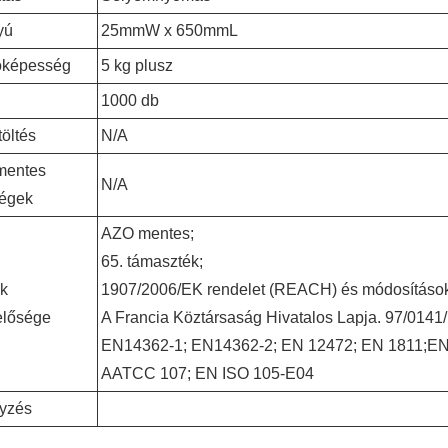
yú
25mmW x 650mmL
képesség
5 kg plusz
1000 db
öltés
N/A
mentes
N/A
ségek
AZO mentes;
65. támaszték;
ék
1907/2006/EK rendelet (REACH) és módosítások
elősége
A Francia Köztársaság Hivatalos Lapja. 97/0141/F
EN14362-1; EN14362-2; EN 12472; EN 1811;E
AATCC 107; EN ISO 105-E04
yzés