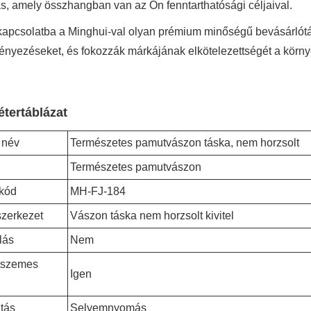
ás, amely összhangban van az Ön fenntarthatósági céljaival.
kapcsolatba a Minghui-val olyan prémium minőségű bevásárlótá
nyezéseket, és fokozzák márkájának elkötelezettségét a körny
tertáblázat
 név
Természetes pamutvászon táska, nem horzsolt
Természetes pamutvászon
kód
MH-FJ-184
szerkezet
Vászon táska nem horzsolt kivitel
lás
Nem
tszemes
Igen
tás
Selyemnyomás