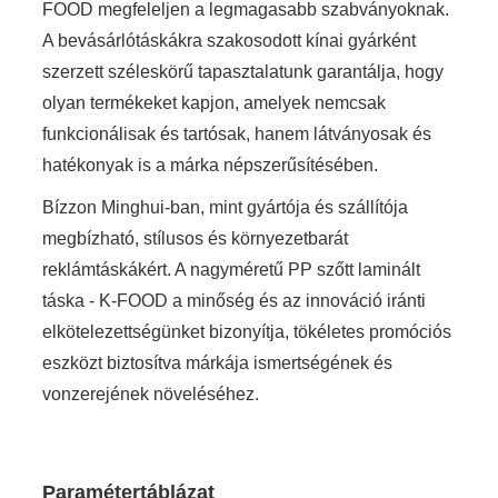
FOOD megfeleljen a legmagasabb szabványoknak.
A bevásárlótáskákra szakosodott kínai gyárként
szerzett széleskörű tapasztalatunk garantálja, hogy
olyan termékeket kapjon, amelyek nemcsak
funkcionálisak és tartósak, hanem látványosak és
hatékonyak is a márka népszerűsítésében.
Bízzon Minghui-ban, mint gyártója és szállítója
megbízható, stílusos és környezetbarát
reklámtáskákért. A nagyméretű PP szőtt laminált
táska - K-FOOD a minőség és az innováció iránti
elkötelezettségünket bizonyítja, tökéletes promóciós
eszközt biztosítva márkája ismertségének és
vonzerejének növeléséhez.
Paramétertáblázat