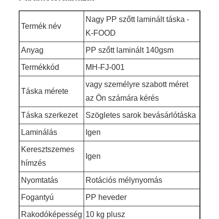
Nagy PP szőtt laminált táska -
Termék név
K-FOOD
Anyag
PP szőtt laminált 140gsm
Termékkód
MH-FJ-001
vagy személyre szabott méret
Táska mérete
az Ön számára kérés
Táska szerkezet
Szögletes sarok bevásárlótáska
Laminálás
Igen
Keresztszemes
Igen
hímzés
Nyomtatás
Rotációs mélynyomás
Fogantyú
PP heveder
Rakodóképesség
10 kg plusz