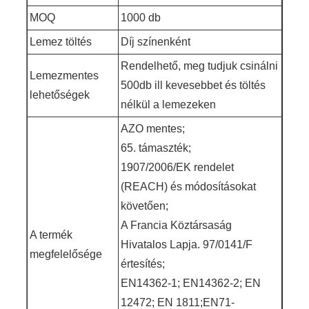
MOQ
1000 db
Lemez töltés
Díj színenként
Rendelhető, meg tudjuk csinálni
Lemezmentes
500db ill kevesebbet és töltés
lehetőségek
nélkül a lemezeken
AZO mentes;
65. támaszték;
1907/2006/EK rendelet
(REACH) és módosításokat
követően;
A Francia Köztársaság
A termék
Hivatalos Lapja. 97/0141/F
megfelelősége
értesítés;
EN14362-1; EN14362-2; EN
12472; EN 1811;EN71-