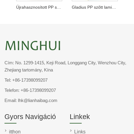
Újrahasznosított PP szőtt ebédtáska
Gladius PP szőtt laminált vásárló
Cím: No. 1299-1415, Keji Road, Longgang City, Wenzhou City,
Zhejiang tartomány, Kína
Tel:
+86-17398099207
Telefon:
+86-17398099207
Email:
lhk@lianhaibag.com
Gyors Navigáció
Linkek
itthon
Links