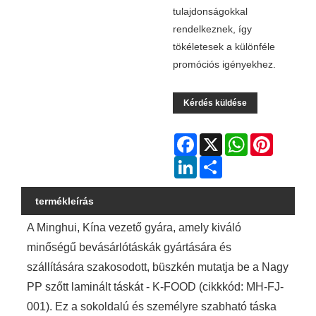
tulajdonságokkal
rendelkeznek, így
tökéletesek a különféle
promóciós igényekhez.
Kérdés küldése
Facebook
X
WhatsApp
Pinterest
LinkedIn
Share
termékleírás
A Minghui, Kína vezető gyára, amely kiváló
minőségű bevásárlótáskák gyártására és
szállítására szakosodott, büszkén mutatja be a Nagy
PP szőtt laminált táskát - K-FOOD (cikkkód: MH-FJ-
001). Ez a sokoldalú és személyre szabható táska