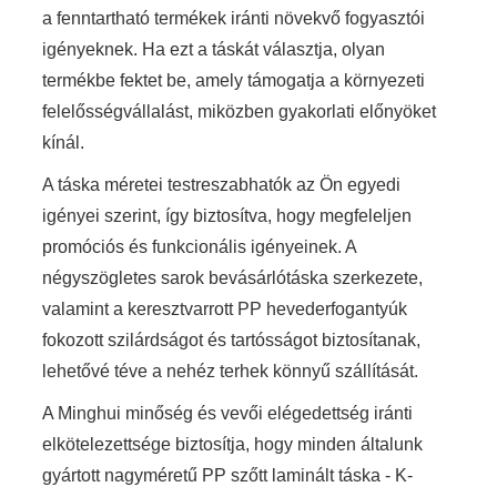
a fenntartható termékek iránti növekvő fogyasztói
igényeknek. Ha ezt a táskát választja, olyan
termékbe fektet be, amely támogatja a környezeti
felelősségvállalást, miközben gyakorlati előnyöket
kínál.
A táska méretei testreszabhatók az Ön egyedi
igényei szerint, így biztosítva, hogy megfeleljen
promóciós és funkcionális igényeinek. A
négyszögletes sarok bevásárlótáska szerkezete,
valamint a keresztvarrott PP hevederfogantyúk
fokozott szilárdságot és tartósságot biztosítanak,
lehetővé téve a nehéz terhek könnyű szállítását.
A Minghui minőség és vevői elégedettség iránti
elkötelezettsége biztosítja, hogy minden általunk
gyártott nagyméretű PP szőtt laminált táska - K-