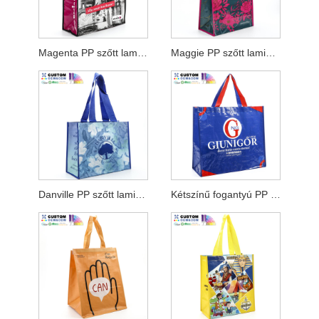
Magenta PP szőtt laminálás cipzáras táska
Maggie PP szőtt laminálás vásárló
Danville PP szőtt laminálás vásárló
Kétszínű fogantyú PP szőtt laminálás vásárló