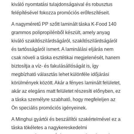
kiváló nyomtatási tulajdonságaival és robusztus
felépítésével fokozza promóciós erőfeszítéseit.
A nagyméretű PP szőtt laminált táska K-Food 140
grammos polipropilénből készült, amely anyag
kiváló szakítószilárdságáról, szakítószilárdságáról
és tartósságáról ismert. A laminálási eljárás nem
csak növeli a táska esztétikai megjelenését, hanem
biztosítja a víz- és fakulásállóságát is, így
megbízható választás lehet különféle időjárási
körülmények között. Akár a fényes laminált felületet,
akár az elegáns matt felületet részesíti előnyben, ez
a táska személyre szabható, hogy megfeleljen az
Ön speciális promóciós igényeinek.
A Minghui gyártói és beszállítói szakértelmével ez a
táska tökéletes a nagykereskedelmi