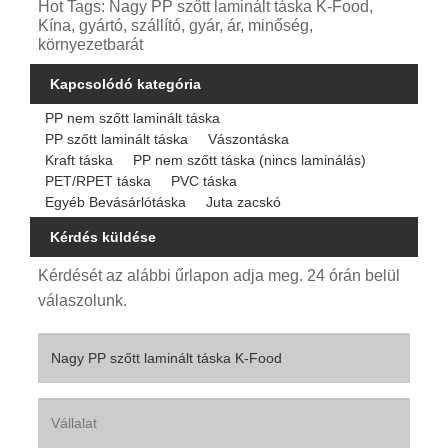
Hot Tags: Nagy PP szőtt laminált táska K-Food,
Kína, gyártó, szállító, gyár, ár, minőség,
környezetbarát
Kapcsolódó kategória
PP nem szőtt laminált táska
PP szőtt laminált táska
Vászontáska
Kraft táska
PP nem szőtt táska (nincs laminálás)
PET/RPET táska
PVC táska
Egyéb Bevásárlótáska
Juta zacskó
Kérdés küldése
Kérdését az alábbi űrlapon adja meg. 24 órán belül
válaszolunk.