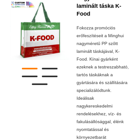
laminált táska K-
Food
Fokozza promóciós
erőfeszítéseit a Minghui
nagyméretű PP szőtt
laminált táskájával, K-
Food. Kínai gyárként
ezeknek a testreszabható,
tartós táskáknak a
gyártására és szállítására
specializálódtunk.
Ideálisak
nagykereskedelmi
rendelésekhez, víz- és
fakulásállósággal, élénk
nyomtatással és
környezetbarát