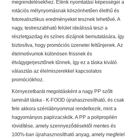
megrendelésekhez. Élénk nyomtatási képességei a
rotációs mélynyomásnak köszönhetően élethű és
fotorealisztikus eredményeket tesznek lehetővé. A
nagy, testreszabható felület ideálissá teszi a
részletgazdag és színes dizájnok bemutatására, így
biztosítva, hogy promóciós üzenetei feltűnjenek. Az
ételmotívumok különösen frissnek és
étvágygerjesztőnek tűnnek, így ez a táska kiváló
választás az élelmiszerekkel kapcsolatos
promóciókhoz.
Környezetbarát megoldásként a nagy PP szőtt
laminált táska - K-FOOD újrahasznosítható, és csak
fele akkora szénlábnyommal rendelkezik, mint a
hagyományos papírzacskók. A PP a polipropilén
rövidítése, amely szennyeződésektől mentes és
100%-ban újrahasznosítható anyag, amely megfelel