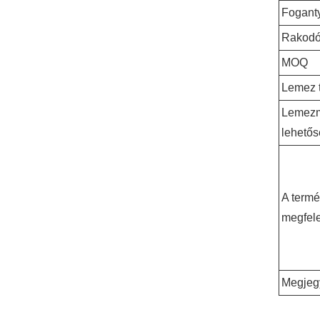
Fogant
Rakodó
MOQ
Lemez t
Lemez
lehető
A term
megfel
Megjeg