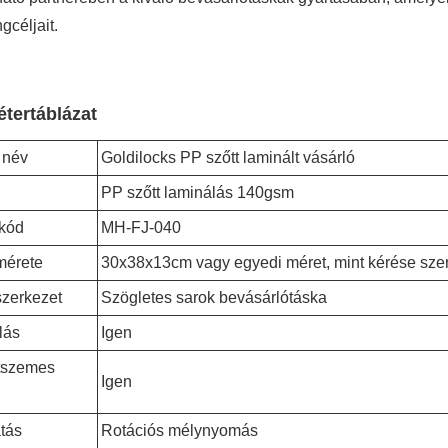
gcéljait.
tertáblázat
 név
Goldilocks PP szőtt laminált vásárló
PP szőtt laminálás 140gsm
kód
MH-FJ-040
mérete
30x38x13cm vagy egyedi méret, mint kérése szer
szerkezet
Szögletes sarok bevásárlótáska
lás
Igen
tszemes
Igen
tás
Rotációs mélynyomás