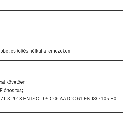
bbet és töltés nélkül a lemezeken
at követően;
 értesítés;
N71-3:2013;EN ISO 105-C06 AATCC 61;EN ISO 105-E01