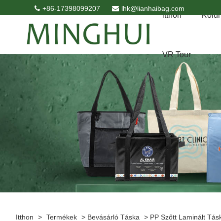
+86-17398099207
lhk@lianhaibag.com
itthon
Rólu
VR Tour
Itthon
>
Termékek
>
Bevásárló Táska
>
PP Szőtt Laminált Tás