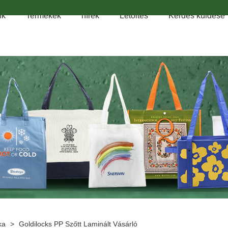
nk
Termékek
hírek
Letöltés
Kérdés küldése
ka
>
Goldilocks PP Szőtt Laminált Vásárló