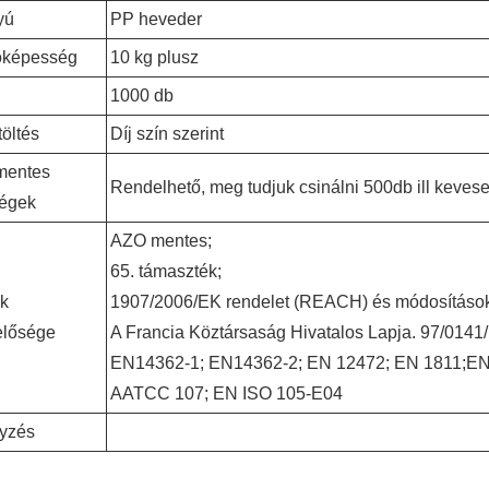
yú
PP heveder
képesség
10 kg plusz
1000 db
öltés
Díj szín szerint
mentes
Rendelhető, meg tudjuk csinálni 500db ill kevese
ségek
AZO mentes;
65. támaszték;
ék
1907/2006/EK rendelet (REACH) és módosítások
elősége
A Francia Köztársaság Hivatalos Lapja. 97/0141/F
EN14362-1; EN14362-2; EN 12472; EN 1811;E
AATCC 107; EN ISO 105-E04
yzés