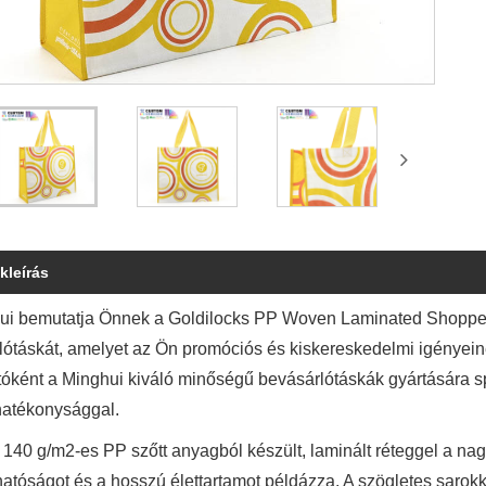
kleírás
ui bemutatja Önnek a Goldilocks PP Woven Laminated Shopper
ótáskát, amelyet az Ön promóciós és kiskereskedelmi igényeinek
tóként a Minghui kiváló minőségű bevásárlótáskák gyártására spe
hatékonysággal.
, 140 g/m2-es PP szőtt anyagból készült, laminált réteggel a n
tóságot és a hosszú élettartamot példázza. A szögletes sarokkial