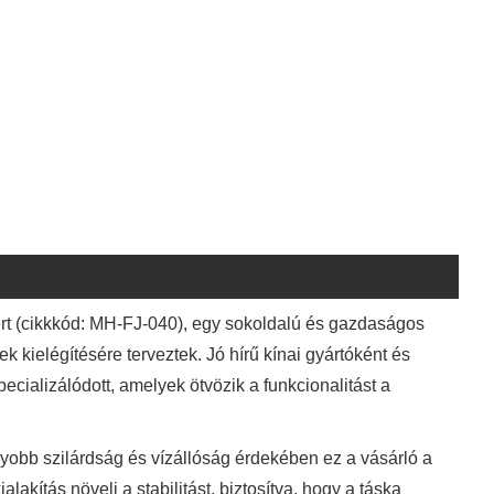
t (cikkkód: MH-FJ-040), egy sokoldalú és gazdaságos
 kielégítésére terveztek. Jó hírű kínai gyártóként és
cializálódott, amelyek ötvözik a funkcionalitást a
agyobb szilárdság és vízállóság érdekében ez a vásárló a
akítás növeli a stabilitást, biztosítva, hogy a táska