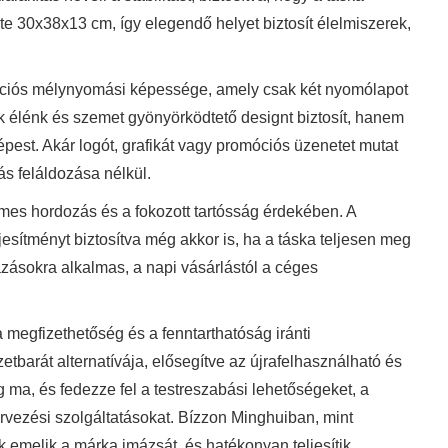
ete 30x38x13 cm, így elegendő helyet biztosít élelmiszerek,
otációs mélynyomási képessége, amely csak két nyomólapot
k élénk és szemet gyönyörködtető designt biztosít, hanem
épest. Akár logót, grafikát vagy promóciós üzenetet mutat
ás feláldozása nélkül.
mes hordozás és a fokozott tartósság érdekében. A
ljesítményt biztosítva még akkor is, ha a táska teljesen meg
azásokra alkalmas, a napi vásárlástól a céges
a megfizethetőség és a fenntarthatóság iránti
barát alternatívája, elősegítve az újrafelhasználható és
 ma, és fedezze fel a testreszabási lehetőségeket, a
rvezési szolgáltatásokat. Bízzon Minghuiban, mint
emelik a márka imázsát, és hatékonyan teljesítik