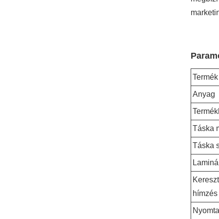
marketin
Paramé
Termék
Anyag
Termék
Táska 
Táska 
Laminá
Keresz
hímzés
Nyomta