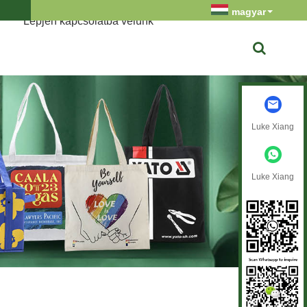
magyar
Lépjen kapcsolatba velünk
Luke Xiang
Luke Xiang