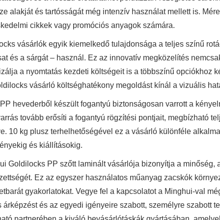
e alakját és tartósságát még intenzív használat mellett is. Mér
skedelmi cikkek vagy promóciós anyagok számára.
locks vásárlók egyik kiemelkedő tulajdonsága a teljes színű r
osat és a sárgát – használ. Ez az innovatív megközelítés nemcsa
zálja a nyomtatás kezdeti költségeit is a többszínű opciókhoz k
ldilocks vásárló költséghatékony megoldást kínál a vizuális hat
 PP hevederből készült fogantyú biztonságosan varrott a kényel
arrás tovább erősíti a fogantyú rögzítési pontjait, megbízható te
ve. 10 kg plusz terhelhetőségével ez a vásárló különféle alkalm
nyekig és kiállításokig.
i Goldilocks PP szőtt laminált vásárlója bizonyítja a minőség, 
ezettségét. Ez az egyszer használatos műanyag zacskók környezet
tbarát gyakorlatokat. Vegye fel a kapcsolatot a Minghui-val még
 árképzést és az egyedi igényeire szabott, személyre szabott te
ató partnerében a kiváló bevásárlótáskák gyártásában, amelyek 