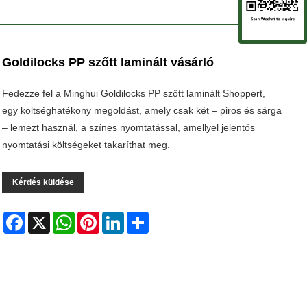
Goldilocks PP szőtt laminált vásárló
Fedezze fel a Minghui Goldilocks PP szőtt laminált Shoppert,
egy költséghatékony megoldást, amely csak két – piros és sárga
– lemezt használ, a színes nyomtatással, amellyel jelentős
nyomtatási költségeket takaríthat meg.
Kérdés küldése
Facebook
X
WhatsApp
Pinterest
LinkedIn
Share