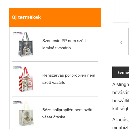
új termékek
Szenteste PP nem szőtt
laminált vásárló
termé
Rénszarvas polipropilén nem
szőtt vásárló
A Mingh
bevásárl
beszállí
költség
Bézs polipropilén nem szőtt
vásárlótáska
A tartós
megbízha