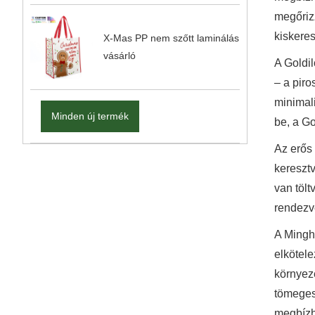
megőrizz
kiskere
X-Mas PP nem szőtt laminálás
vásárló
A Goldi
– a pir
minimali
Minden új termék
be, a Go
Az erős
keresztv
van tölt
rendezvé
A Minghu
elkötel
környeze
tömeges
megbízh