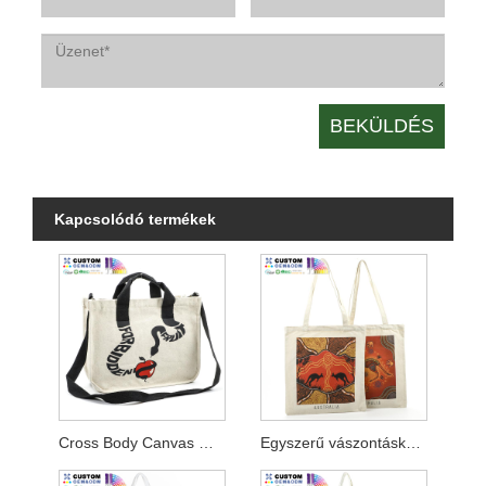
Kapcsolódó termékek
Cross Body Canvas Messenger Bag
Egyszerű vászontáska, digitálisan nyomtatott Ausztrália