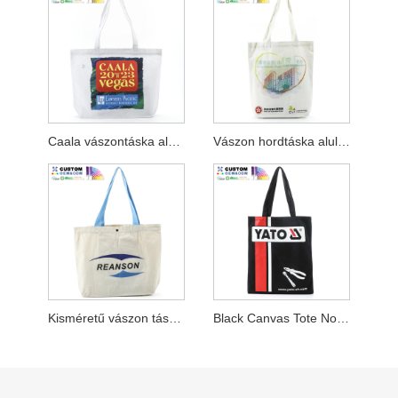
Caala vászontáska alsó résszel
Vászon hordtáska alul Gusset Hkhyab
Kisméretű vászon táska alsó, W kék fogantyúval
Black Canvas Tote No Gusset Machinery Corp