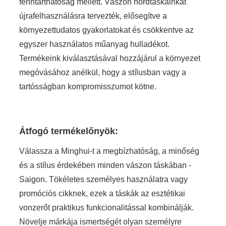
fenntarthatóság mellett. Vászon hordtáskáinkat
újrafelhasználásra tervezték, elősegítve a
környezettudatos gyakorlatokat és csökkentve az
egyszer használatos műanyag hulladékot.
Termékeink kiválasztásával hozzájárul a környezet
megóvásához anélkül, hogy a stílusban vagy a
tartósságban kompromisszumot kötne.
Átfogó termékelőnyök:
Válassza a Minghui-t a megbízhatóság, a minőség
és a stílus érdekében minden vászon táskában -
Saigon. Tökéletes személyes használatra vagy
promóciós cikknek, ezek a táskák az esztétikai
vonzerőt praktikus funkcionalitással kombinálják.
Növelje márkája ismertségét olyan személyre