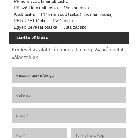
PP nem szőtt laminált táska
PP szőtt laminált táska
Vászontáska
Kraft táska
PP nem szőtt táska (nincs laminálás)
PET/RPET táska
PVC táska
Egyéb Bevásárlótáska
Juta zacskó
Kérdés küldése
Kérdését az alábbi űrlapon adja meg. 24 órán belül
válaszolunk.