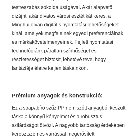
testreszabás sokoldalúságával. Akár alapvető
dizájnt, akár divatos városi esztétikát keres, a
Minghui olyan digitális nyomtatási lehetőségeket
kínál, amelyek megfelelnek egyedi preferenciáinak
és márkakövetelményeinek. Fejlett nyomtatási
technológiánk páratlan színhűséget és
részletességet biztosít, lehetővé téve, hogy
fantáziája életre keljen táskáinkon.
Prémium anyagok és konstrukció:
Ez a strapabíró szűz PP nem szőtt anyagból készült
táska a könnyű kényelmet és a robusztus
szilárdságot ötvözi. A nagyobb tartósság érdekében
keresztszemes varrással megerősített,