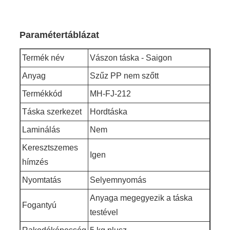
Paramétertáblázat
Termék név
Vászon táska - Saigon
Anyag
Szűz PP nem szőtt
Termékkód
MH-FJ-212
Táska szerkezet
Hordtáska
Laminálás
Nem
Keresztszemes
Igen
hímzés
Nyomtatás
Selyemnyomás
Anyaga megegyezik a táska
Fogantyú
testével