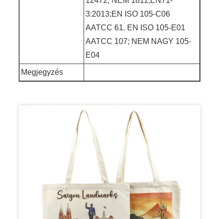
12472; NEM 1811;EN71-
3:2013;EN ISO 105-C06
AATCC 61. EN ISO 105-E01
AATCC 107; NEM NAGY 105-
E04
Megjegyzés