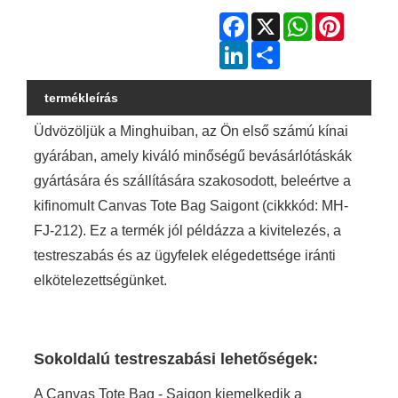
Facebook
X
WhatsApp
Pinterest
LinkedIn
Share
termékleírás
Üdvözöljük a Minghuiban, az Ön első számú kínai
gyárában, amely kiváló minőségű bevásárlótáskák
gyártására és szállítására szakosodott, beleértve a
kifinomult Canvas Tote Bag Saigont (cikkkód: MH-
FJ-212). Ez a termék jól példázza a kivitelezés, a
testreszabás és az ügyfelek elégedettsége iránti
elkötelezettségünket.
Sokoldalú testreszabási lehetőségek:
A Canvas Tote Bag - Saigon kiemelkedik a