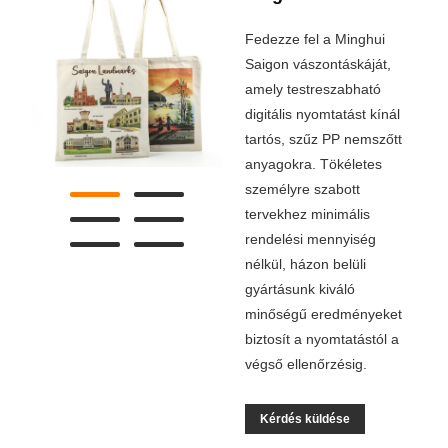
Fedezze fel a Minghui
Saigon vászontáskáját,
amely testreszabható
digitális nyomtatást kínál
tartós, szűz PP nemszőtt
anyagokra. Tökéletes
személyre szabott
tervekhez minimális
rendelési mennyiség
nélkül, házon belüli
gyártásunk kiváló
minőségű eredményeket
biztosít a nyomtatástól a
végső ellenőrzésig.
Kérdés küldése