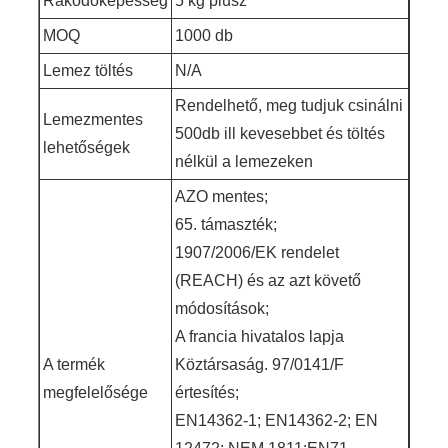
Rakodóképesség
5 kg plusz
MOQ
1000 db
Lemez töltés
N/A
Rendelhető, meg tudjuk csinálni
Lemezmentes
500db ill kevesebbet és töltés
lehetőségek
nélkül a lemezeken
AZO mentes;
65. támaszték;
1907/2006/EK rendelet
(REACH) és az azt követő
módosítások;
A francia hivatalos lapja
A termék
Köztársaság. 97/0141/F
megfelelősége
értesítés;
EN14362-1; EN14362-2; EN