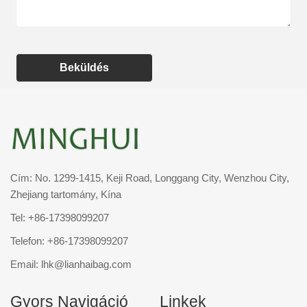
Beküldés
Cím: No. 1299-1415, Keji Road, Longgang City, Wenzhou City,
Zhejiang tartomány, Kína
Tel:
+86-17398099207
Telefon:
+86-17398099207
Email:
lhk@lianhaibag.com
Gyors Navigáció
Linkek