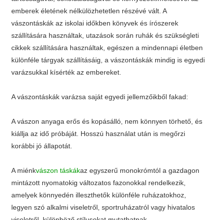
emberek életének nélkülözhetetlen részévé vált. A
vászontáskák az iskolai időkben könyvek és írószerek
szállítására használtak, utazások során ruhák és szükségleti
cikkek szállítására használtak, egészen a mindennapi életben
különféle tárgyak szállításáig, a vászontáskák mindig is egyedi
varázsukkal kísérték az embereket.
A vászontáskák varázsa saját egyedi jellemzőikből fakad:
A vászon anyaga erős és kopásálló, nem könnyen törhető, és
kiállja az idő próbáját. Hosszú használat után is megőrzi
korábbi jó állapotát.
A miénk
vászon táskák
az egyszerű monokrómtól a gazdagon
mintázott nyomatokig változatos fazonokkal rendelkezik,
amelyek könnyedén illeszthetők különféle ruházatokhoz,
legyen szó alkalmi viseletről, sportruházatról vagy hivatalos
viseletről, különböző stílusokat mutathatnak.