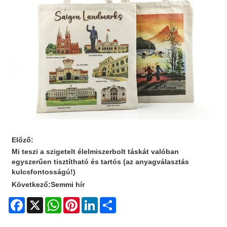
Előző:
Mi teszi a szigetelt élelmiszerbolt táskát valóban
egyszerűen tisztítható és tartós (az anyagválasztás
kulcsfontosságú!)
Következő:
Semmi hír
Facebook
X
WhatsApp
Pinterest
LinkedIn
Share