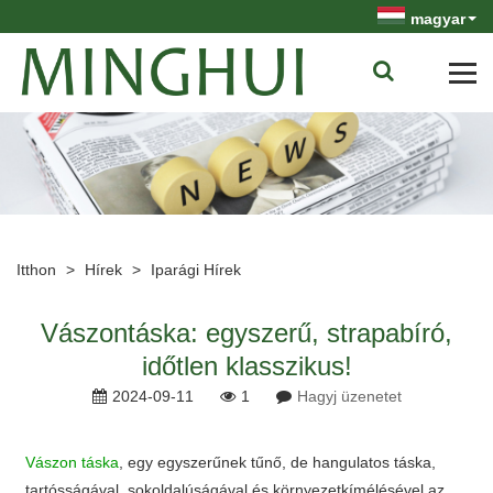
magyar
Itthon
>
Hírek
>
Iparági Hírek
Vászontáska: egyszerű, strapabíró,
időtlen klasszikus!
2024-09-11
1
Hagyj üzenetet
Vászon táska
, egy egyszerűnek tűnő, de hangulatos táska,
tartósságával, sokoldalúságával és környezetkímélésével az