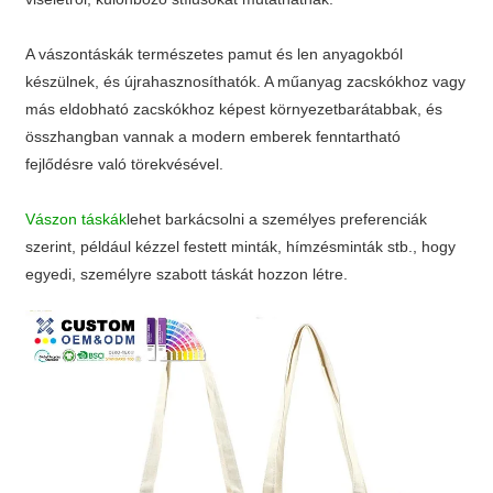
A vászontáskák természetes pamut és len anyagokból
készülnek, és újrahasznosíthatók. A műanyag zacskókhoz vagy
más eldobható zacskókhoz képest környezetbarátabbak, és
összhangban vannak a modern emberek fenntartható
fejlődésre való törekvésével.
Vászon táskák
lehet barkácsolni a személyes preferenciák
szerint, például kézzel festett minták, hímzésminták stb., hogy
egyedi, személyre szabott táskát hozzon létre.